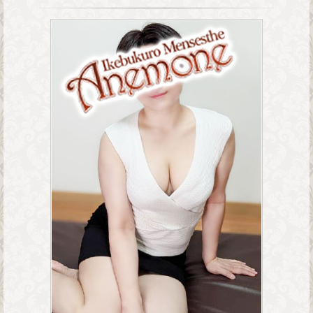
】
お
姉
さ
ん
系
メ
ン
ズ
エ
ス
テ
～