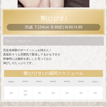
ア
ネ
モ
響(ひびき)
ネ
35歳
T
.154cm
B
.88(E)
W
.60
H
.89
～
の
ショップコメント
プ
完全未経験のボーイッシュお姉さん！
真面目そうな雰囲気で緊張してるかもですが
ロ
研修時には施術を楽しいと言っており
フ
伸びしろたっぷりです。
ィ
響(ひびき) の週間スケジュール
ー
08/10(月)
08/11(火)
08/12(水)
08/13(木)
08/14(金)
08/09(日)
08/15(土)
ル
10:00
未定
↓
未定
未定
未定
未定
未定
16:00